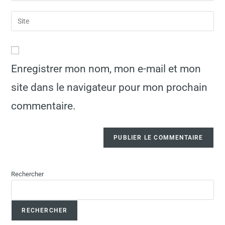
A
Enregistrer mon nom, mon e-mail et mon
l
site dans le navigateur pour mon prochain
t
commentaire.
e
r
n
a
Rechercher
t
i
RECHERCHER
v